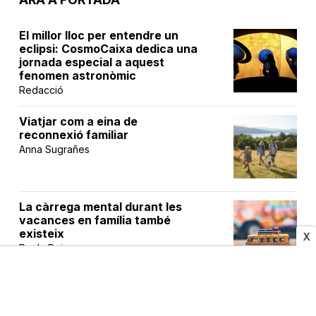
El millor lloc per entendre un
eclipsi: CosmoCaixa dedica una
jornada especial a aquest
fenomen astronòmic
Redacció
Viatjar com a eina de
reconnexió familiar
Anna Sugrañes
La càrrega mental durant les
vacances en família també
existeix
X
Paola Roig
Calor extrema i nens: els
efectes invisibles que cal