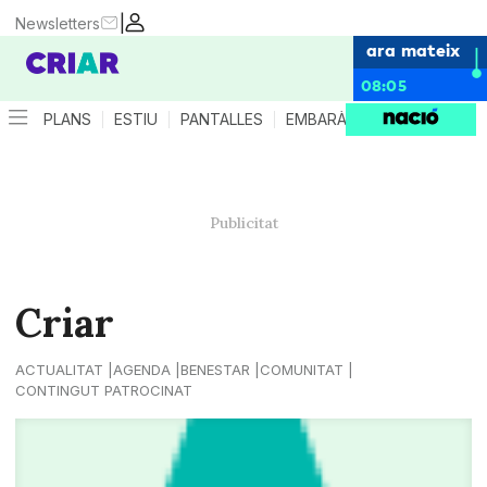
|
Newsletters
ara mateix
08:05
PLANS
ESTIU
PANTALLES
EMBARÀS
CRIANÇA
ES
Criar
ACTUALITAT
AGENDA
BENESTAR
COMUNITAT
CONTINGUT PATROCINAT