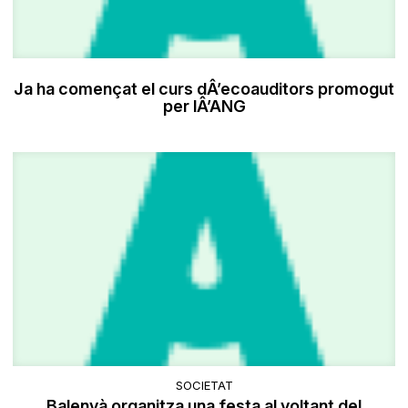
Ja ha començat el curs dÂ’ecoauditors promogut
per lÂ’ANG
SOCIETAT
Balenyà organitza una festa al voltant del