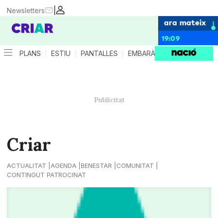
|
Newsletters
ara mateix
19:09
PLANS
ESTIU
PANTALLES
EMBARÀS
CRIANÇA
ES
Criar
ACTUALITAT
AGENDA
BENESTAR
COMUNITAT
CONTINGUT PATROCINAT