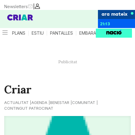
|
Newsletters
ara mateix
21:13
PLANS
ESTIU
PANTALLES
EMBARÀS
CRIANÇA
ES
Criar
ACTUALITAT
AGENDA
BENESTAR
COMUNITAT
CONTINGUT PATROCINAT