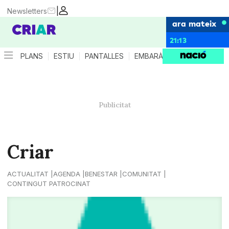
|
Newsletters
ara mateix
21:13
PLANS
ESTIU
PANTALLES
EMBARÀS
CRIANÇA
ES
Criar
ACTUALITAT
AGENDA
BENESTAR
COMUNITAT
CONTINGUT PATROCINAT