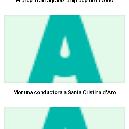
El grup Train agraeix el lip dup de la UVic
Mor una conductora a Santa Cristina d'Aro