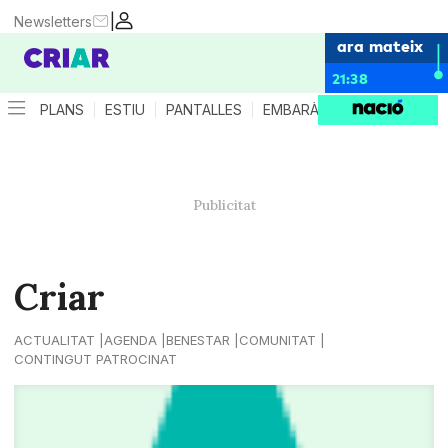
|
Newsletters
ara mateix
21:38
PLANS
ESTIU
PANTALLES
EMBARÀS
CRIANÇA
ES
Criar
ACTUALITAT
AGENDA
BENESTAR
COMUNITAT
CONTINGUT PATROCINAT