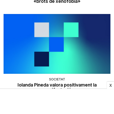
«brots de xenofòbia»
SOCIETAT
Iolanda Pineda valora positivament la
X
manifestació