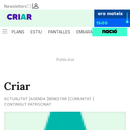
|
Newsletters
ara mateix
15:00
PLANS
ESTIU
PANTALLES
EMBARÀS
CRIANÇA
ES
Criar
ACTUALITAT
AGENDA
BENESTAR
COMUNITAT
CONTINGUT PATROCINAT