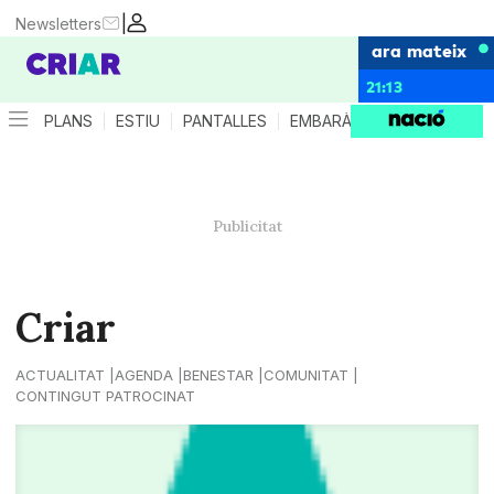
|
Newsletters
ara mateix
21:13
PLANS
ESTIU
PANTALLES
EMBARÀS
CRIANÇA
ES
Criar
ACTUALITAT
AGENDA
BENESTAR
COMUNITAT
CONTINGUT PATROCINAT