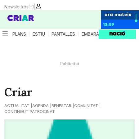
|
Newsletters
ara mateix
13:39
PLANS
ESTIU
PANTALLES
EMBARÀS
CRIANÇA
ES
Criar
ACTUALITAT
AGENDA
BENESTAR
COMUNITAT
CONTINGUT PATROCINAT