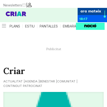
|
Newsletters
ara mateix
18:17
PLANS
ESTIU
PANTALLES
EMBARÀS
CRIANÇA
ES
Criar
ACTUALITAT
AGENDA
BENESTAR
COMUNITAT
CONTINGUT PATROCINAT