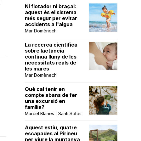
a
Ni flotador ni braçal:
aquest és el sistema
més segur per evitar
accidents a l'aigua
Mar Domènech
La recerca científica
sobre lactància
continua lluny de les
necessitats reals de
les mares
Mar Domènech
Què cal tenir en
compte abans de fer
una excursió en
família?
Marcel Blanes | Santi Sotos
Aquest estiu, quatre
escapades al Pirineu
per viure la muntanya