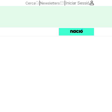
|
|
Iniciar Sessió
Cerca
Newsletters