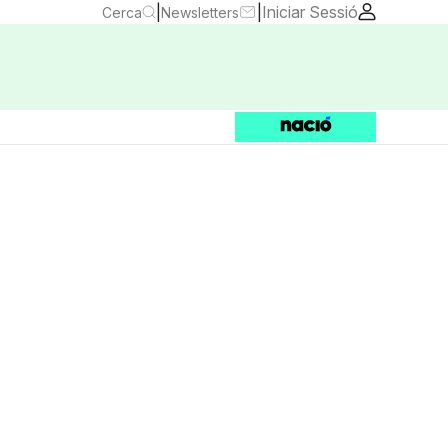
|
|
Iniciar Sessió
Cerca
Newsletters