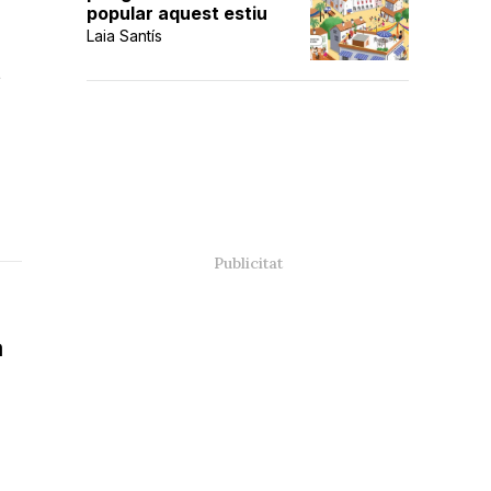
popular aquest estiu
Laia Santís
t
a