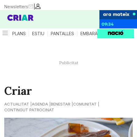
|
Newsletters
ara mateix
09:34
PLANS
ESTIU
PANTALLES
EMBARÀS
CRIANÇA
ES
Criar
ACTUALITAT
AGENDA
BENESTAR
COMUNITAT
CONTINGUT PATROCINAT