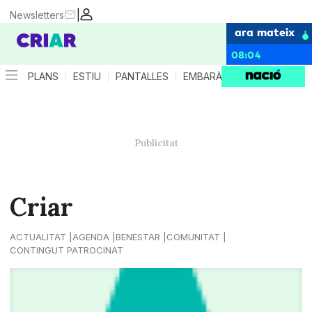
|
Newsletters
ara mateix
08:04
PLANS
ESTIU
PANTALLES
EMBARÀS
CRIANÇA
ES
Criar
ACTUALITAT
AGENDA
BENESTAR
COMUNITAT
CONTINGUT PATROCINAT