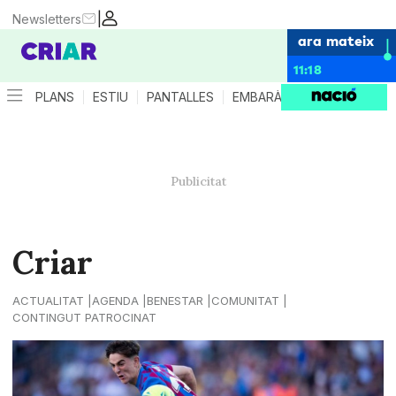
|
Newsletters
ara mateix
11:18
PLANS
ESTIU
PANTALLES
EMBARÀS
CRIANÇA
ES
Criar
ACTUALITAT
AGENDA
BENESTAR
COMUNITAT
CONTINGUT PATROCINAT