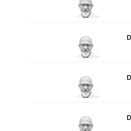
D
D
D