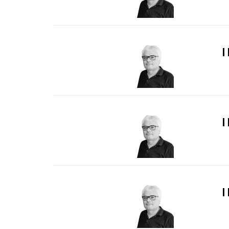
I
I
I