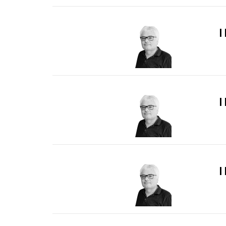
I
I
I