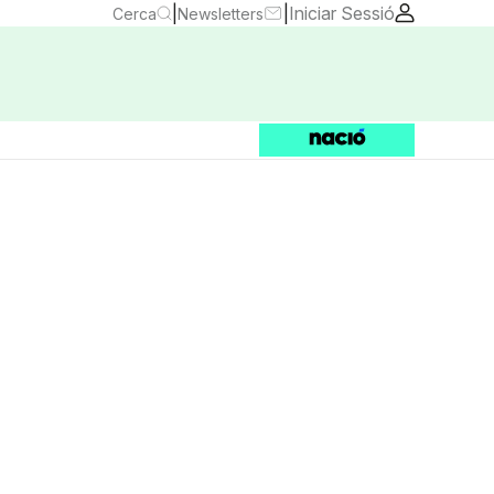
|
|
Iniciar Sessió
Cerca
Newsletters