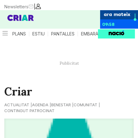
|
Newsletters
ara mateix
09:58
PLANS
ESTIU
PANTALLES
EMBARÀS
CRIANÇA
ES
Criar
ACTUALITAT
AGENDA
BENESTAR
COMUNITAT
CONTINGUT PATROCINAT