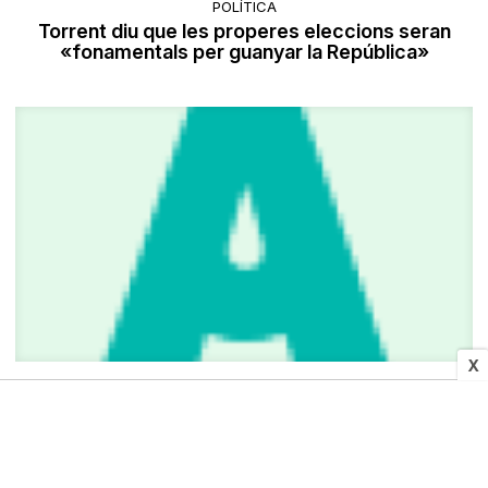
POLÍTICA
Torrent diu que les properes eleccions seran
«fonamentals per guanyar la República»
X
SOCIETAT
Un petit incendi a Sant Joan de Déu obliga a
confinar els pacients a les habitacions
Pere Fontanals