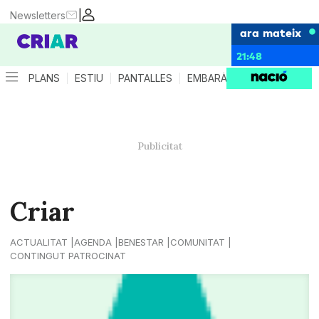
|
Newsletters
ara mateix
21:48
PLANS
ESTIU
PANTALLES
EMBARÀS
CRIANÇA
ES
Criar
ACTUALITAT
AGENDA
BENESTAR
COMUNITAT
CONTINGUT PATROCINAT