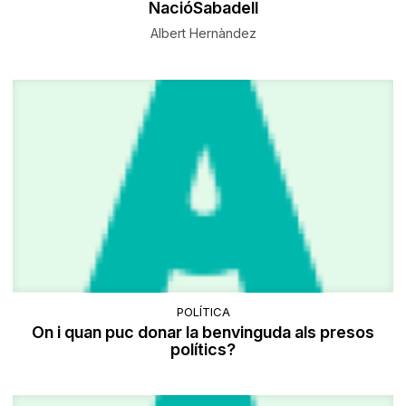
NacióSabadell
Albert Hernàndez
POLÍTICA
On i quan puc donar la benvinguda als presos
polítics?