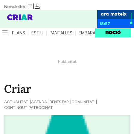
|
Newsletters
ara mateix
18:57
PLANS
ESTIU
PANTALLES
EMBARÀS
CRIANÇA
ES
Criar
ACTUALITAT
AGENDA
BENESTAR
COMUNITAT
CONTINGUT PATROCINAT