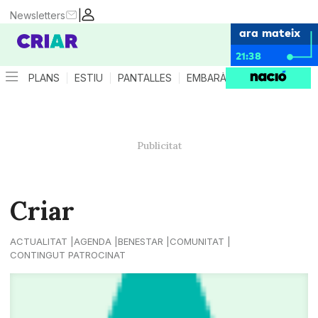
|
Newsletters
ara mateix
21:38
PLANS
ESTIU
PANTALLES
EMBARÀS
CRIANÇA
ES
Criar
ACTUALITAT
AGENDA
BENESTAR
COMUNITAT
CONTINGUT PATROCINAT