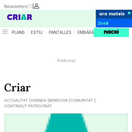
|
Newsletters
ara mateix
21:48
PLANS
ESTIU
PANTALLES
EMBARÀS
CRIANÇA
ES
Criar
ACTUALITAT
AGENDA
BENESTAR
COMUNITAT
CONTINGUT PATROCINAT