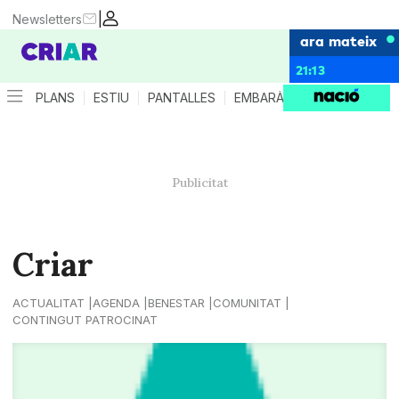
|
Newsletters
ara mateix
21:13
PLANS
ESTIU
PANTALLES
EMBARÀS
CRIANÇA
ES
Criar
ACTUALITAT
AGENDA
BENESTAR
COMUNITAT
CONTINGUT PATROCINAT