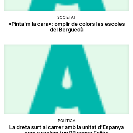
SOCIETAT
«Pinta'm la cara»: omplir de colors les escoles
del Berguedà
POLÍTICA
La dreta surt al carrer amb la unitat d'Espanya
com a reclam i un PP sense Feijóo