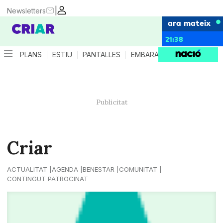
|
Newsletters
ara mateix
21:38
PLANS
ESTIU
PANTALLES
EMBARÀS
CRIANÇA
ES
Criar
ACTUALITAT
AGENDA
BENESTAR
COMUNITAT
CONTINGUT PATROCINAT