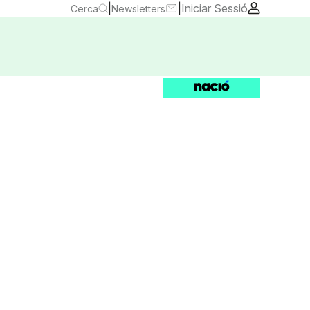
|
|
Iniciar Sessió
Cerca
Newsletters