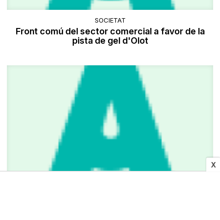
SOCIETAT
​Front comú del sector comercial a favor de la
pista de gel d'Olot
X
CULTURA I MITJANS
Cent actes per «La Marató»: les propostes del
Bages i el Moianès