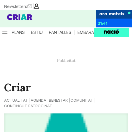
|
Newsletters
ara mateix
21:41
PLANS
ESTIU
PANTALLES
EMBARÀS
CRIANÇA
ES
Criar
ACTUALITAT
AGENDA
BENESTAR
COMUNITAT
CONTINGUT PATROCINAT