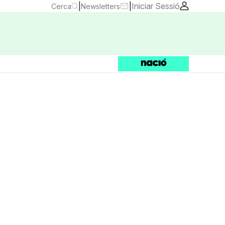
|
|
Iniciar Sessió
Cerca
Newsletters