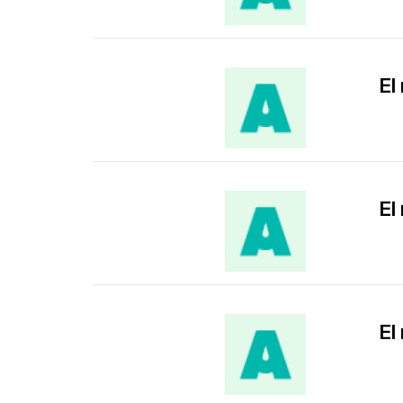
El
El
El