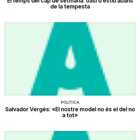
El temps del cap de setmana: oasi d’estiu abans
de la tempesta
POLÍTICA
Salvador Vergés: «El nostre model no és el del no
a tot»