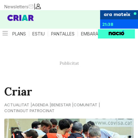
|
Newsletters
ara mateix
21:38
PLANS
ESTIU
PANTALLES
EMBARÀS
CRIANÇA
ES
Criar
ACTUALITAT
AGENDA
BENESTAR
COMUNITAT
CONTINGUT PATROCINAT