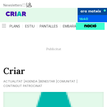
|
Newsletters
ara mateix
16:40
PLANS
ESTIU
PANTALLES
EMBARÀS
CRIANÇA
ES
Criar
ACTUALITAT
AGENDA
BENESTAR
COMUNITAT
CONTINGUT PATROCINAT