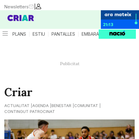
|
Newsletters
ara mateix
21:13
PLANS
ESTIU
PANTALLES
EMBARÀS
CRIANÇA
ES
Criar
ACTUALITAT
AGENDA
BENESTAR
COMUNITAT
CONTINGUT PATROCINAT