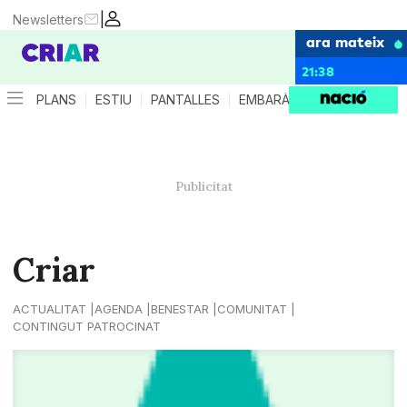
|
Newsletters
ara mateix
21:38
PLANS
ESTIU
PANTALLES
EMBARÀS
CRIANÇA
ES
Criar
ACTUALITAT
AGENDA
BENESTAR
COMUNITAT
CONTINGUT PATROCINAT