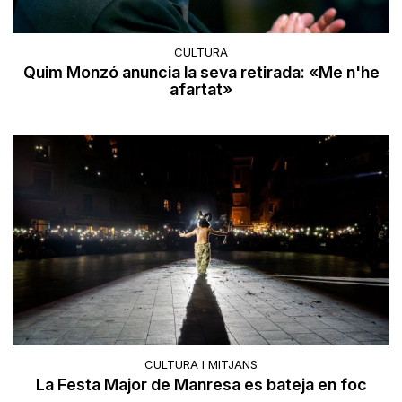
CULTURA
Quim Monzó anuncia la seva retirada: «Me n'he
afartat»
CULTURA I MITJANS
La Festa Major de Manresa es bateja en foc