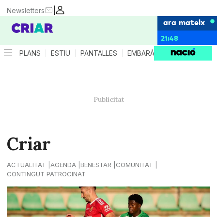
|
Newsletters
ara mateix
21:48
PLANS
ESTIU
PANTALLES
EMBARÀS
CRIANÇA
ES
Criar
ACTUALITAT
AGENDA
BENESTAR
COMUNITAT
CONTINGUT PATROCINAT