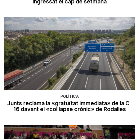
ingressat el cap de setmana
POLÍTICA
Junts reclama la «gratuïtat immediata» de la C-
16 davant el «col·lapse crònic» de Rodalies