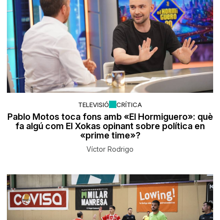
TELEVISIÓ
CRÍTICA
Pablo Motos toca fons amb «El Hormiguero»: què
fa algú com El Xokas opinant sobre política en
«prime time»?
Víctor Rodrigo