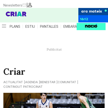
|
Newsletters
ara mateix
16:12
PLANS
ESTIU
PANTALLES
EMBARÀS
CRIANÇA
ES
Criar
ACTUALITAT
AGENDA
BENESTAR
COMUNITAT
CONTINGUT PATROCINAT