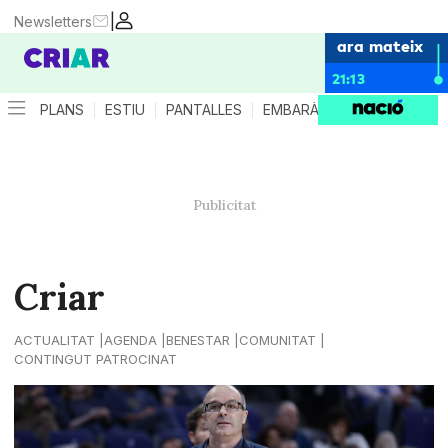
|
Newsletters
ara mateix
21:13
PLANS
ESTIU
PANTALLES
EMBARÀS
CRIANÇA
ES
Criar
ACTUALITAT
AGENDA
BENESTAR
COMUNITAT
CONTINGUT PATROCINAT