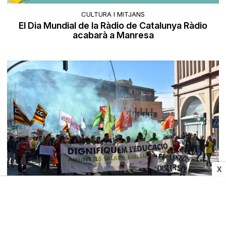
CULTURA I MITJANS
El Dia Mundial de la Ràdio de Catalunya Ràdio
acabarà a Manresa
X
SOCIETAT
Mobilització «històrica» del sector educatiu
ebrenc per exigir millores laborals
Joan Navarro