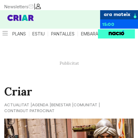
|
Newsletters
ara mateix
15:00
PLANS
ESTIU
PANTALLES
EMBARÀS
CRIANÇA
ES
Criar
ACTUALITAT
AGENDA
BENESTAR
COMUNITAT
CONTINGUT PATROCINAT