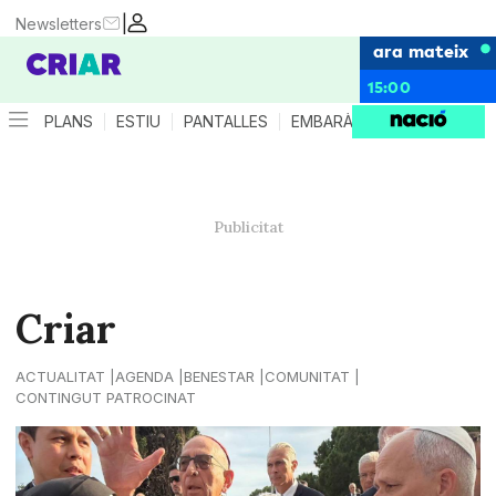
|
Newsletters
ara mateix
15:00
PLANS
ESTIU
PANTALLES
EMBARÀS
CRIANÇA
ES
Criar
ACTUALITAT
AGENDA
BENESTAR
COMUNITAT
CONTINGUT PATROCINAT