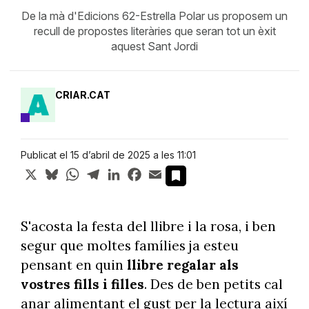
De la mà d'Edicions 62-Estrella Polar us proposem un
recull de propostes literàries que seran tot un èxit
aquest Sant Jordi
CRIAR.CAT
Publicat el 15 d’abril de 2025 a les 11:01
X
Bluesky
WhatsApp
Telegram
LinkedIn
Facebook
Email
S'acosta la festa del llibre i la rosa, i ben
segur que moltes famílies ja esteu
pensant en quin
llibre
regalar als
vostres fills i filles
. Des de ben petits cal
anar alimentant el gust per la lectura així