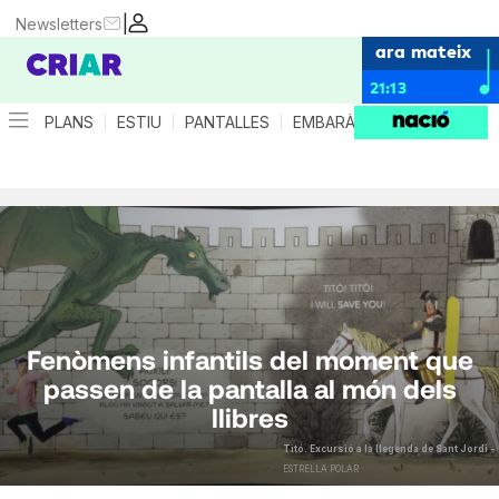
|
Newsletters
ara mateix
21:13
PLANS
ESTIU
PANTALLES
EMBARÀS
CRIANÇA
ES
Fenòmens infantils del moment que
passen de la pantalla al món dels
llibres
Titó. Excursió a la llegenda de Sant Jordi -
ESTRELLA POLAR