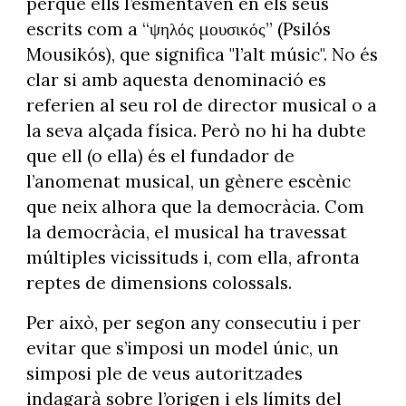
perquè ells l’esmentaven en els seus
escrits com a “ψηλός μουσικός” (Psilós
Mousikós), que significa "l’alt músic". No és
clar si amb aquesta denominació es
referien al seu rol de director musical o a
la seva alçada física. Però no hi ha dubte
que ell (o ella) és el fundador de
l’anomenat musical, un gènere escènic
que neix alhora que la democràcia. Com
la democràcia, el musical ha travessat
múltiples vicissituds i, com ella, afronta
reptes de dimensions colossals.
Per això, per segon any consecutiu i per
evitar que s’imposi un model únic, un
simposi ple de veus autoritzades
indagarà sobre l’origen i els límits del