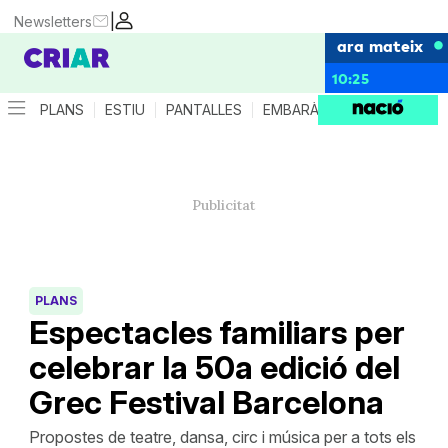
|
Newsletters
ara mateix
10:25
PLANS
ESTIU
PANTALLES
EMBARÀS
CRIANÇA
ES
PLANS
Espectacles familiars per
celebrar la 50a edició del
Grec Festival Barcelona
Propostes de teatre, dansa, circ i música per a tots els