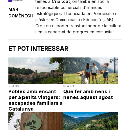
temes a
Criar.cat
, on també en soc la
responsable comercial i d'aliances
MAR
estratègiques. Llicenciada en Periodisme i
DOMÈNECH
màster en Comunicació i Educació (UAB).
Crec en el poder transformador de la cultura
i en la capacitat de progrés en comunitat.
ET POT INTERESSAR
PLANS
PLANS
Pobles amb encant
Què fer amb nens i
per a petits viatgers:
nenes aquest agost
escapades familiars a
Catalunya