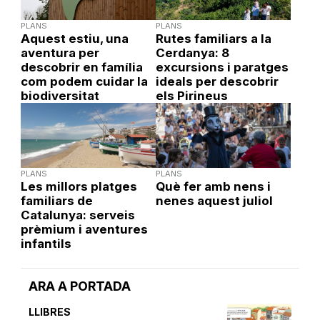
PLANS
PLANS
Aquest estiu, una
Rutes familiars a la
aventura per
Cerdanya: 8
descobrir en família
excursions i paratges
com podem cuidar la
ideals per descobrir
biodiversitat
els Pirineus
PLANS
PLANS
Les millors platges
Què fer amb nens i
familiars de
nenes aquest juliol
Catalunya: serveis
prèmium i aventures
infantils
ARA A PORTADA
LLIBRES