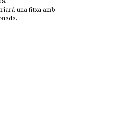
da.
triarà una fitxa amb
ionada.