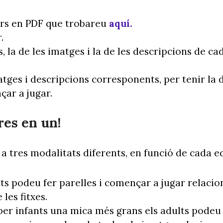
rs en PDF que trobareu
aquí.
.
s, la de les imatges i la de les descripcions de cad
ges i descripcions corresponents, per tenir la do
çar a jugar.
res en un!
s a tres modalitats diferents, en funció de cada e
ts podeu fer parelles i començar a jugar relacio
 les fitxes.
per infants una mica més grans els adults podeu l