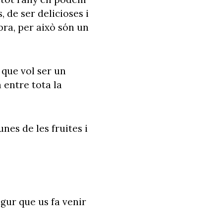
s, de ser delicioses i
bra, per això són un
 que vol ser un
 entre tota la
unes de les fruites i
egur que us fa venir