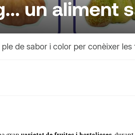
g... un aliment 
le de sabor i color per conèixer les fr
na gran
varietat de fruites i hortalisses
, durant