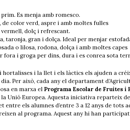
 i prim. Es menja amb romesco.
, de color verd, aspre i amb moltes fulles
 vermell, dolç i refrescant.
a, taronja, gran i dolça. Ideal per menjar estofad
rosada o lilosa, rodona, dolça i amb moltes capes
r fora i groga per dins, dura i es conrea sota terr
i hortalisses i la llet i els làctics els ajuden a c
dia. Per això, cada any el departament d’Agricul
posa en marxa el
Programa Escolar de Fruites i 
 la Unió Europea. Aquesta iniciativa reparteix d
llet entre els alumnes d’entre 3 a 12 anys de tots 
reixen al programa. Aquest any hi han participat