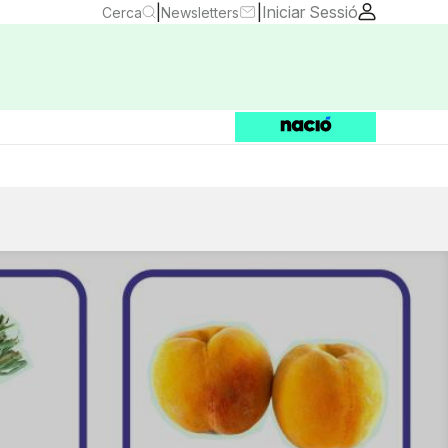
|
|
Iniciar Sessió
Cerca
Newsletters