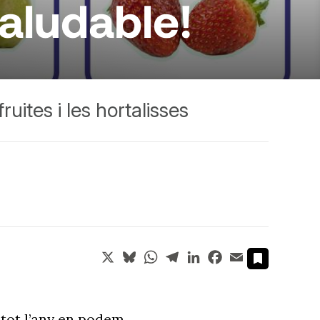
saludable!
uites i les hortalisses
X
Bluesky
WhatsApp
Telegram
LinkedIn
Facebook
Email
 tot l’any en podem