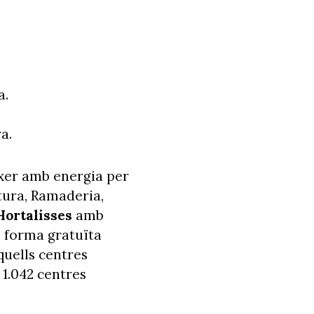
a.
a.
réixer amb energia per
tura, Ramaderia,
Hortalisses
amb
e forma gratuïta
aquells centres
 1.042 centres