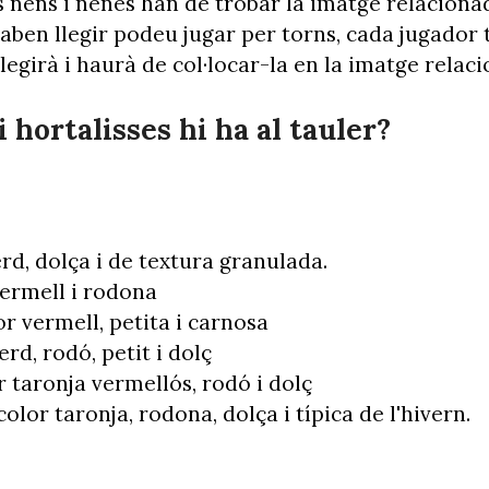
ls nens i nenes han de trobar la imatge relaciona
saben llegir podeu jugar per torns, cada jugador 
 llegirà i haurà de col·locar-la en la imatge relac
i hortalisses hi ha al tauler?
erd, dolça i de textura granulada.
vermell i rodona
or vermell, petita i carnosa
erd, rodó, petit i dolç
r taronja vermellós, rodó i dolç
 color taronja, rodona, dolça i típica de l'hivern.