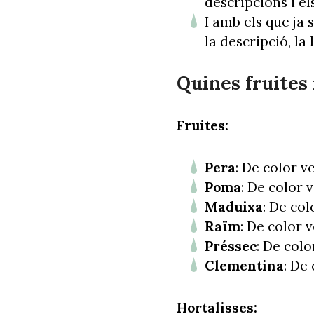
descripcions i e
I amb els que ja 
la descripció, la
Quines fruites 
Fruites:
Pera
: De color v
Poma
: De color 
Maduixa
: De col
Raïm
: De color v
Préssec
: De colo
Clementina
: De
Hortalisses: