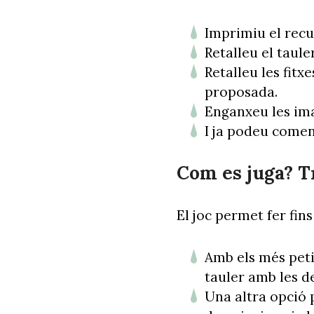
Imprimiu el recu
Retalleu el tauler
Retalleu les fitxe
proposada.
Enganxeu les imat
I ja podeu comen
Com es juga? T
El joc permet fer fin
Amb els més peti
tauler amb les de
Una altra opció 