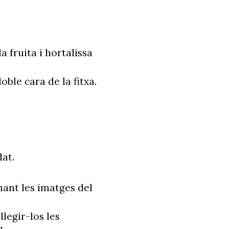
a fruita i hortalissa
ble cara de la fitxa.
dat.
nant les imatges del
legir-los les