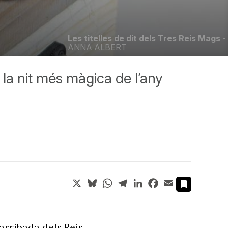
Les titelles de dit dels Tres Reis Mags -
ANNA ALBERT
 la nit més màgica de l’any
X
Bluesky
WhatsApp
Telegram
LinkedIn
Facebook
Email
arribada dels Reis