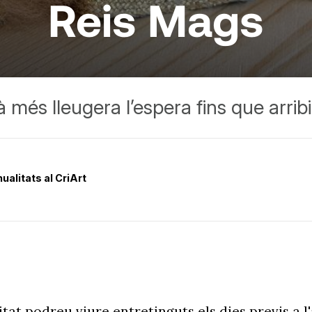
Reis Mags
més lleugera l’espera fins que arribi
ualitats al CriArt
t podreu viure entretinguts els dies previs a l'