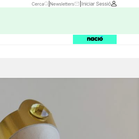
|
|
Iniciar Sessió
Cerca
Newsletters