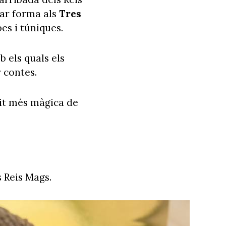
nar forma als
Tres
es i túniques.
 els quals els
 contes.
 nit més màgica de
s Reis Mags.