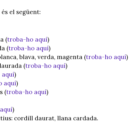
 és el següent:
a (
troba-ho aquí
)
a (
troba-ho aquí
)
blanca, blava, verda, magenta (
troba-ho aquí
)
daurada (
troba-ho aquí
)
 aquí
)
o aquí
)
s (
troba-ho aquí
)
 aquí
)
ius: cordill daurat, llana cardada.