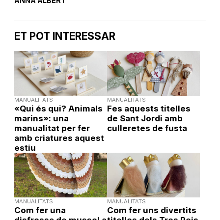
ANNA ALBERT
ET POT INTERESSAR
MANUALITATS
MANUALITATS
«Qui és qui? Animals
Fes aquests titelles
marins»: una
de Sant Jordi amb
manualitat per fer
culleretes de fusta
amb criatures aquest
estiu
MANUALITATS
MANUALITATS
Com fer una
Com fer uns divertits