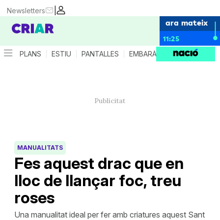
|
Newsletters
ara mateix
11:25
PLANS
ESTIU
PANTALLES
EMBARÀS
CRIANÇA
ES
MANUALITATS
Fes aquest drac que en
lloc de llançar foc, treu
roses
Una manualitat ideal per fer amb criatures aquest Sant