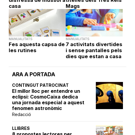
disfressa de mussol a
titelles dels Tres Reis
casa
Mags
MANUALITATS
MANUALITATS
Fes aquesta capsa de
7 activitats divertides
les rutines
i sense pantalles pels
dies que estan a casa
ARA A PORTADA
CONTINGUT PATROCINAT
El millor lloc per entendre un
eclipsi: CosmoCaixa dedica
una jornada especial a aquest
fenomen astronòmic
Redacció
LLIBRES
8 propostes lectores per