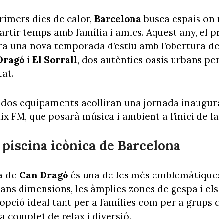
rimers dies de calor,
Barcelona
busca espais on 
rtir temps amb família i amics. Aquest any, el 
a una nova temporada d’estiu amb l’obertura de 
Dragó
i
El Sorrall
, dos autèntics oasis urbans per
tat.
s dos equipaments acolliran una jornada inaugur
aix FM, que posarà música i ambient a l’inici de 
 piscina icònica de Barcelona
a de
Can Dragó
és una de les més emblemàtiques
grans dimensions, les àmplies zones de gespa i els
pció ideal tant per a famílies com per a grups d
 complet de relax i diversió.