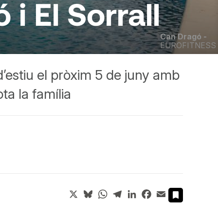
i El Sorrall
Can Dragó -
EUROFITNESS
’estiu el pròxim 5 de juny amb
ta la família
X
Bluesky
WhatsApp
Telegram
LinkedIn
Facebook
Email