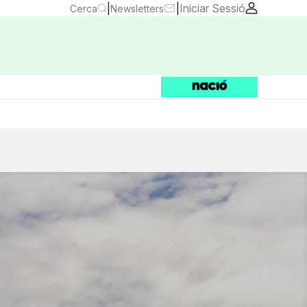
|
|
Iniciar Sessió
Cerca
Newsletters