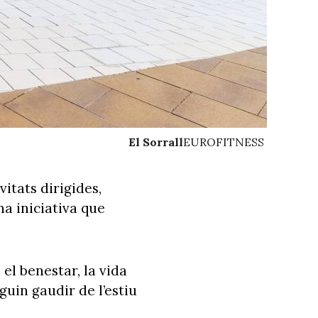
El Sorrall
EUROFITNESS
itats dirigides,
na iniciativa que
l benestar, la vida
guin gaudir de l’estiu