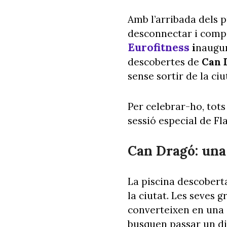
Amb l’arribada dels p
desconnectar i compa
Eurofitness
i
naugur
descobertes de
Can 
sense sortir de la ciu
Per celebrar-ho, tot
sessió especial de Fl
Can Dragó: una
La piscina descobert
la ciutat. Les seves 
converteixen en una o
busquen passar un dia