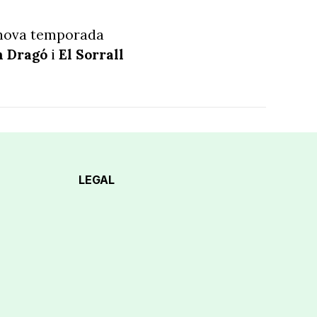
a nova temporada
n Dragó
i
El Sorrall
LEGAL