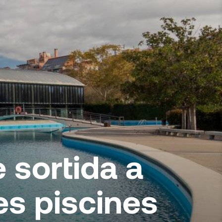
 sortida a
les piscines