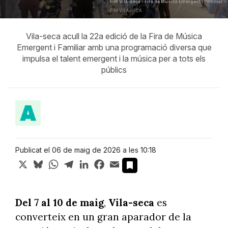
FiM Vila-seca - Fira de Música Emergent i Familiar -
FIM VILA-SECA
Vila-seca acull la 22a edició de la Fira de Música
Emergent i Familiar amb una programació diversa que
impulsa el talent emergent i la música per a tots els
públics
Publicat el 06 de maig de 2026 a les 10:18
X
Bluesky
WhatsApp
Telegram
LinkedIn
Facebook
Email
Del 7 al 10 de maig
,
Vila-seca
es
converteix en un gran aparador de la