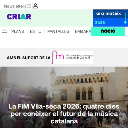
|
Newsletters
ara mateix
21:23
PLANS
ESTIU
PANTALLES
EMBARÀS
CRIANÇA
ES
AMB EL SUPORT DE LA
La FiM Vila-seca 2026: quatre dies
per conèixer el futur de la música
catalana