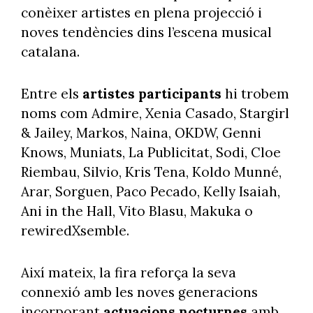
conèixer artistes en plena projecció i
noves tendències dins l’escena musical
catalana.
Entre els
artistes participants
hi trobem
noms com Admire, Xenia Casado, Stargirl
& Jailey, Markos, Naina, OKDW, Genni
Knows, Muniats, La Publicitat, Sodi, Cloe
Riembau, Silvio, Kris Tena, Koldo Munné,
Arar, Sorguen, Paco Pecado, Kelly Isaiah,
Ani in the Hall, Vito Blasu, Makuka o
rewiredXsemble.
Així mateix, la fira reforça la seva
connexió amb les noves generacions
incorporant
actuacions nocturnes
amb