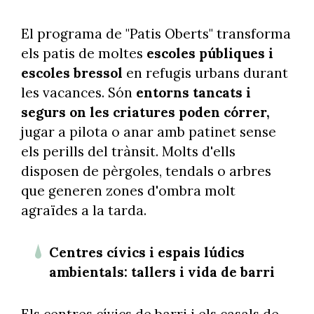
El programa de "Patis Oberts" transforma
els patis de moltes
escoles públiques i
escoles bressol
en refugis urbans durant
les vacances. Són
entorns tancats i
segurs on les criatures poden córrer,
jugar a pilota o anar amb patinet sense
els perills del trànsit. Molts d'ells
disposen de pèrgoles, tendals o arbres
que generen zones d'ombra molt
agraïdes a la tarda.
Centres cívics i espais lúdics
ambientals: tallers i vida de barri
Els centres cívics de barri i els casals de