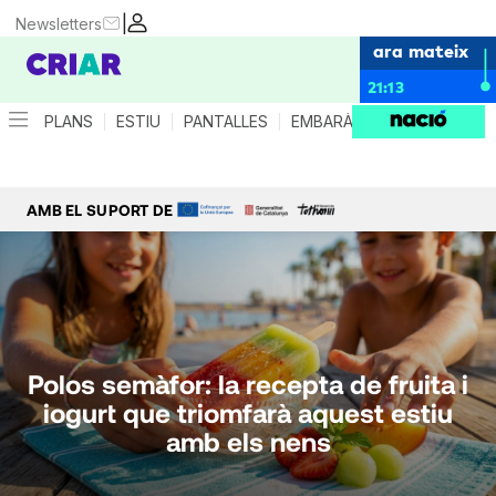
|
Newsletters
ara mateix
21:13
PLANS
ESTIU
PANTALLES
EMBARÀS
CRIANÇA
ES
AMB EL SUPORT DE
Polos semàfor: la recepta de fruita i
iogurt que triomfarà aquest estiu
amb els nens