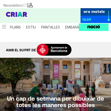
|
Newsletters
ara mateix
13:39
PLANS
ESTIU
PANTALLES
EMBARÀS
CRIANÇA
ES
AMB EL SUPRT DE
Un cap de setmana per dibuixar de
totes les maneres possibles