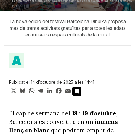
La gran festa del dibuix convida a experimentar des de perspectives múltiples i creatives -
ICUB
La nova edició del festival Barcelona Dibuixa proposa
més de trenta activitats gratuïtes per a totes les edats
en museus i espais culturals de la ciutat
Publicat el 14 d’octubre de 2025 a les 14:41
X
Bluesky
WhatsApp
Telegram
LinkedIn
Facebook
Email
El cap de setmana del
18
i
19 d’octubre
,
Barcelona es convertirà en un
immens
llenç en blanc
que podrem omplir de