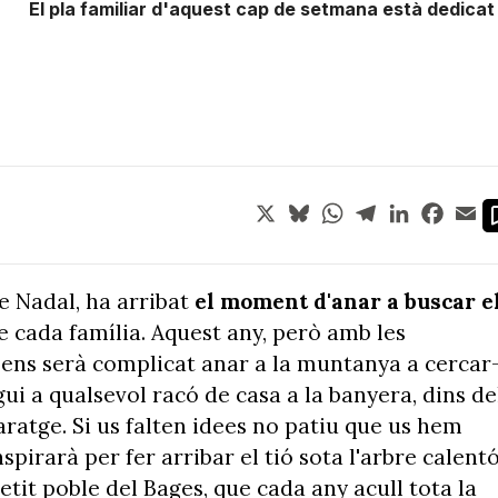
El pla familiar d'aquest cap de setmana està dedicat 
X
Bluesky
WhatsApp
Telegram
LinkedIn
Face
Em
e Nadal, ha arribat
el moment d'anar a buscar e
de cada família. Aquest any, però amb les
 ens serà complicat anar a la muntanya a cercar
gui a qualsevol racó de casa a la banyera, dins de
l garatge. Si us falten idees no patiu que us hem
pirarà per fer arribar el tió sota l'arbre calentó
petit poble del Bages, que cada any acull tota la