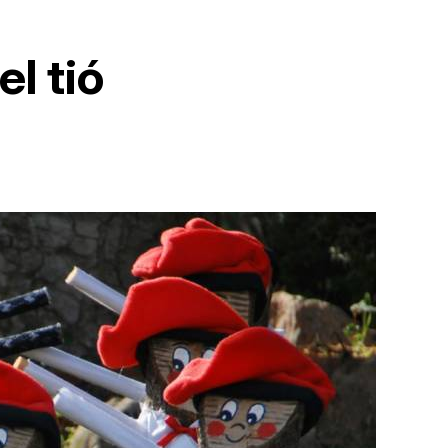
el tió