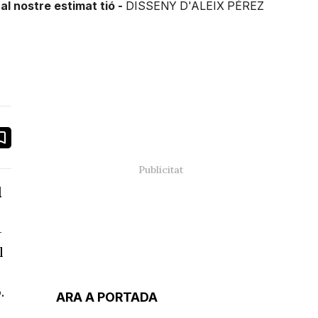
al nostre estimat tió -
DISSENY D'ALEIX PÉREZ
book
ail
l
-
l
.
ARA A PORTADA