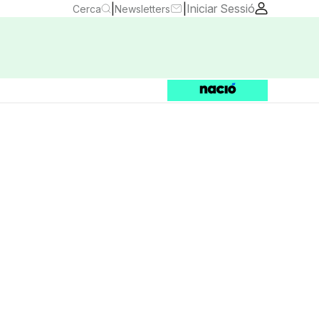
|
|
Iniciar Sessió
Cerca
Newsletters