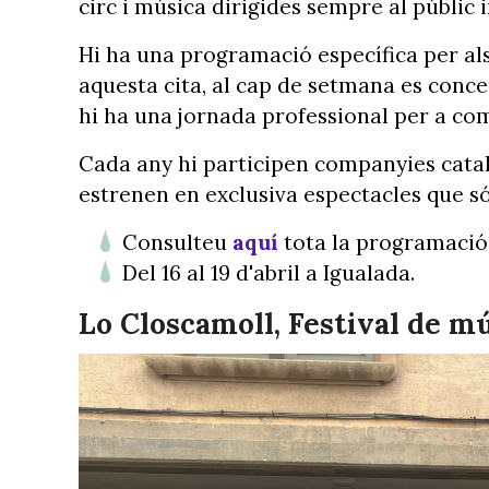
circ i música dirigides sempre al públic in
Hi ha una programació específica per al
aquesta cita, al cap de setmana es concen
hi ha una jornada professional per a co
Cada any hi participen companyies catala
estrenen en exclusiva espectacles que s
Consulteu
aquí
tota la programació
Del 16 al 19 d'abril a Igualada.
Lo Closcamoll, Festival de m