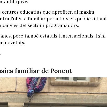
fantil i jove.
s centres educatius que aprofiten al màxim
tra l'oferta familiar per a tots els públics i tam
mpanyies del sector i programadors.
nes, però també estatals i internacionals. I s'hi
ón novetats.
.
úsica familiar de Ponent