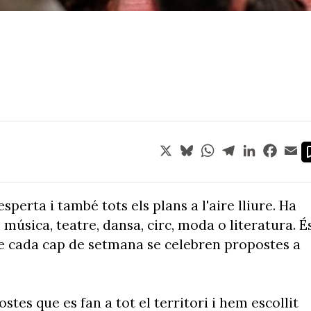
X
Bluesky
WhatsApp
Telegram
LinkedIn
Face
Em
perta i també tots els plans a l'aire lliure. Ha
e música, teatre, dansa, circ, moda o literatura. É
e cada cap de setmana se celebren propostes a
tes que es fan a tot el territori i hem escollit