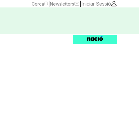
|
|
Iniciar Sessió
Cerca
Newsletters