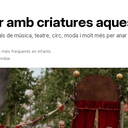
ar amb criatures aqu
als de música, teatre, circ, moda i molt més per anar
s més freqüents en infants
miliar