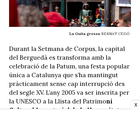
La Guita grossa
BERNAT CEDÓ
Durant la Setmana de Corpus, la capital
del Berguedà es transforma amb la
celebració de la Patum, una festa popular
única a Catalunya que s’ha mantingut
pràcticament sense cap interrupció des
del segle XV. L’any 2005 va ser inscrita per
la UNESCO a la Llista del Patrimo
ni
X
Cultural Immaterial de la Humanitat.
Els dies centrals de la celebració són el
dijous i el diumenge. Al migdia la Patum