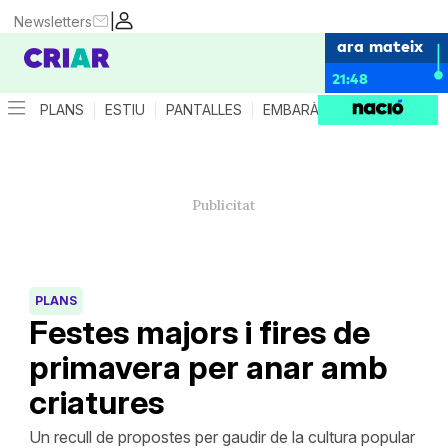
|
Newsletters
ara mateix
21:48
PLANS
ESTIU
PANTALLES
EMBARÀS
CRIANÇA
ES
PLANS
Festes majors i fires de
primavera per anar amb
criatures
Un recull de propostes per gaudir de la cultura popular