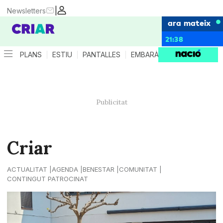
|
Newsletters
ara mateix
21:38
PLANS
ESTIU
PANTALLES
EMBARÀS
CRIANÇA
ES
Criar
ACTUALITAT
AGENDA
BENESTAR
COMUNITAT
CONTINGUT PATROCINAT