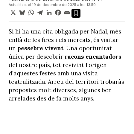
Actualitzat el 19 de desembre de 2025 a les 13:50
X
Bluesky
WhatsApp
Telegram
LinkedIn
Facebook
Email
Si hi ha una cita obligada per Nadal, més
enllà de les fires i els mercats, és visitar
un
pessebre vivent
. Una oportunitat
única per descobrir
racons encantadors
del nostre país, tot revivint l'origen
d'aquestes festes amb una visita
teatralitzada. Arreu del territori trobaràs
propostes molt diverses, algunes ben
arrelades des de fa molts anys.