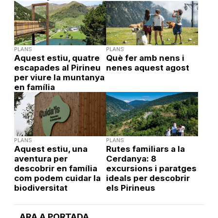
PLANS
PLANS
Aquest estiu, quatre
Què fer amb nens i
escapades al Pirineu
nenes aquest agost
per viure la muntanya
en família
PLANS
PLANS
Aquest estiu, una
Rutes familiars a la
aventura per
Cerdanya: 8
descobrir en família
excursions i paratges
com podem cuidar la
ideals per descobrir
biodiversitat
els Pirineus
ARA A PORTADA