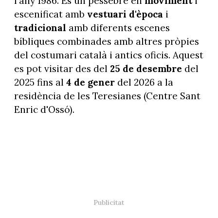
l'any 1986. És un pessebre en
moviment
i
escenificat amb
vestuari d'època
i
tradicional
amb diferents escenes
bíbliques combinades amb altres pròpies
del costumari català i antics oficis. Aquest
es pot visitar des del
25 de desembre
del
2025 fins al
4 de gener
del 2026 a la
residència de les Teresianes (Centre Sant
Enric d'Ossó).