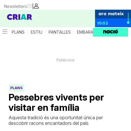
|
Newsletters
ara mateix
10:52
PLANS
ESTIU
PANTALLES
EMBARÀS
CRIANÇA
ES
PLANS
Pessebres vivents per
visitar en família
Aquesta tradició és una oportunitat única per
descobrir racons encantadors del país