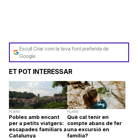
Escull Criar com la teva font preferida de
Google
ET POT INTERESSAR
PLANS
PLANS
Pobles amb encant
Què cal tenir en
per a petits viatgers:
compte abans de fer
escapades familiars a
una excursió en
Catalunya
família?