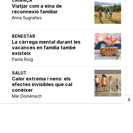
CRIANÇA
Viatjar com a eina de
reconnexió familiar
Anna Sugrañes
BENESTAR
La càrrega mental durant les
vacances en família també
existeix
Paola Roig
SALUT
Calor extrema i nens: els
efectes invisibles que cal
conèixer
Mar Domènech
X
LLIBRES
8 propostes lectores per
gaudir de la cultura popular
aquest estiu
Laia Santís