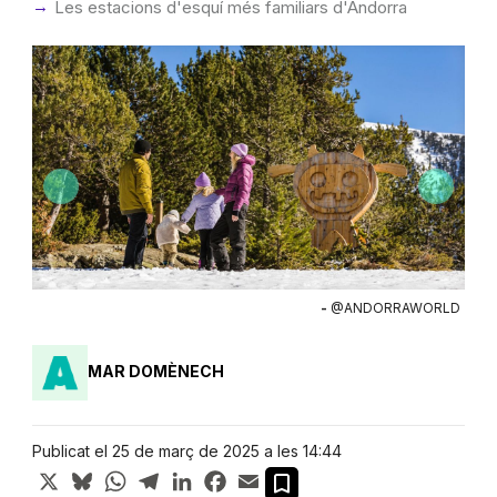
Les estacions d'esquí més familiars d'Andorra
RLD
-
@ANDORRAWORLD
MAR DOMÈNECH
Publicat el 25 de març de 2025 a les 14:44
X
Bluesky
WhatsApp
Telegram
LinkedIn
Facebook
Email