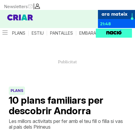
|
Newsletters
ara mateix
21:48
PLANS
ESTIU
PANTALLES
EMBARÀS
CRIANÇA
ES
PLANS
10 plans familiars per
descobrir Andorra
Les millors activitats per fer amb el teu fill o filla si vas
al país dels Pirineus