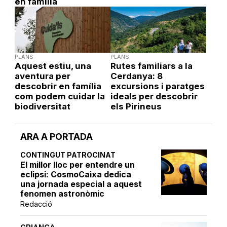
en família
PLANS
PLANS
Aquest estiu, una
Rutes familiars a la
aventura per
Cerdanya: 8
descobrir en família
excursions i paratges
com podem cuidar la
ideals per descobrir
biodiversitat
els Pirineus
ARA A PORTADA
CONTINGUT PATROCINAT
El millor lloc per entendre un
eclipsi: CosmoCaixa dedica
una jornada especial a aquest
fenomen astronòmic
Redacció