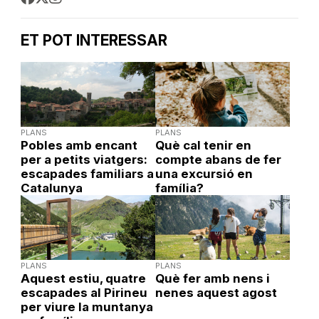
ET POT INTERESSAR
PLANS
PLANS
Pobles amb encant
Què cal tenir en
per a petits viatgers:
compte abans de fer
escapades familiars a
una excursió en
Catalunya
família?
PLANS
PLANS
Aquest estiu, quatre
Què fer amb nens i
escapades al Pirineu
nenes aquest agost
per viure la muntanya